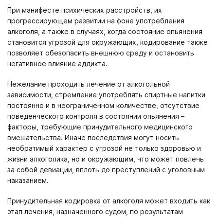
Москва
Вологда
Великий Новгород
Мурманск
При манифесте психических расстройств, их
Владивосток
Екатеринбург
прогрессирующем развитии на фоне употребления
алкоголя, а также в случаях, когда состояние опьянения
Получить консультацию
становится угрозой для окружающих, кодирование также
позволяет обезопасить внешнюю среду и остановить
Нажимая кнопку «Получить консультацию», вы соглашаетесь
Оставить отзыв
негативное влияние аддикта.
с
политикой конфиденциальности
сайта
Нажимая кнопку «Оставить отзыв», вы соглашаетесь с
Нежелание проходить лечение от алкогольной
политикой конфиденциальности
зависимости, стремление употреблять спиртные напитки
постоянно и в неограниченном количестве, отсутствие
поведенческого контроля в состоянии опьянения –
факторы, требующие принудительного медицинского
вмешательства. Иначе последствия могут носить
необратимый характер с угрозой не только здоровью и
жизни алкоголика, но и окружающим, что может повлечь
за собой девиации, вплоть до преступлений с уголовным
наказанием.
Принудительная кодировка от алкоголя может входить как
этап лечения, назначенного судом, по результатам