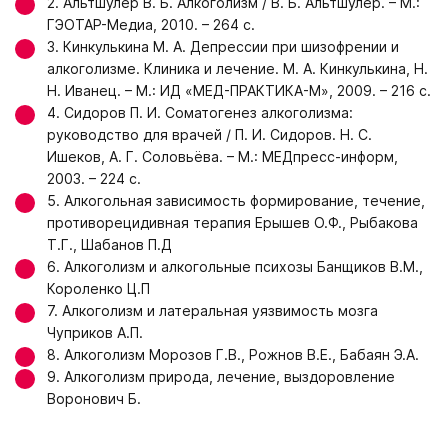
2. Альтшулер В. Б. Алкоголизм / В. Б. Альтшулер. – М.:
ГЭОТАР-Медиа, 2010. – 264 с.
3. Кинкулькина М. А. Депрессии при шизофрении и
алкоголизме. Клиника и лечение. М. А. Кинкулькина, Н.
Н. Иванец. – М.: ИД «МЕД-ПРАКТИКА-М», 2009. – 216 с.
4. Сидоров П. И. Соматогенез алкоголизма:
руководство для врачей / П. И. Сидоров. Н. С.
Ишеков, А. Г. Соловьёва. – М.: МЕДпресс-информ,
2003. – 224 с.
5. Алкогольная зависимость формирование, течение,
противорецидивная терапия Ерышев О.Ф., Рыбакова
Т.Г., Шабанов П.Д
6. Алкоголизм и алкогольные психозы Банщиков В.М.,
Короленко Ц.П
7. Алкоголизм и латеральная уязвимость мозга
Чуприков А.П.
8. Алкоголизм Морозов Г.В., Рожнов В.Е., Бабаян Э.А.
9. Алкоголизм природа, лечение, выздоровление
Воронович Б.