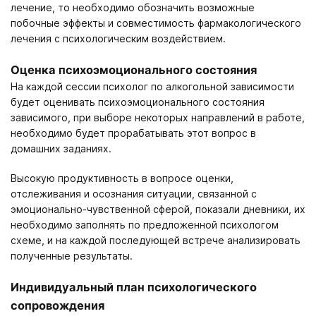
лечение, то необходимо обозначить возможные
Москва
Вологда
Великий Новгород
Мурманск
побочные эффекты и совместимость фармакологического
Владивосток
Екатеринбург
лечения с психологическим воздействием.
Получить консультацию
Оценка психоэмоционального состояния
Нажимая кнопку «Получить консультацию», вы соглашаетесь
На каждой сессии психолог по алкогольной зависимости
Оставить отзыв
с
политикой конфиденциальности
сайта
будет оценивать психоэмоционального состояния
Нажимая кнопку «Оставить отзыв», вы соглашаетесь с
зависимого, при выборе некоторых направлений в работе,
политикой конфиденциальности
необходимо будет прорабатывать этот вопрос в
домашних заданиях.
Высокую продуктивность в вопросе оценки,
отслеживания и осознания ситуации, связанной с
эмоционально-чувственной сферой, показали дневники, их
необходимо заполнять по предложенной психологом
схеме, и на каждой последующей встрече анализировать
полученные результаты.
Индивидуальный план психологического
сопровождения